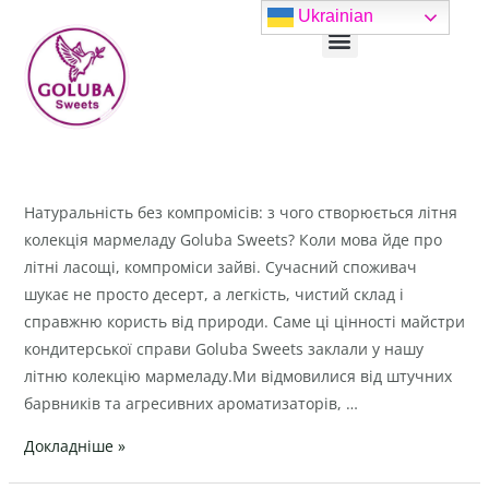
Перейти
Пагінація
Ukrainian
Menu
до
записів
вмісту
Натуральність
Натуральність без компромісів: з чого створюється літня
без
колекція мармеладу Goluba Sweets? Коли мова йде про
компромісів:
літні ласощі, компроміси зайві. Сучасний споживач
з
шукає не просто десерт, а легкість, чистий склад і
чого
справжню користь від природи. Саме ці цінності майстри
створюється
кондитерської справи Goluba Sweets заклали у нашу
літня
літню колекцію мармеладу.Ми відмовилися від штучних
колекція
барвників та агресивних ароматизаторів, …
мармеладу
Докладніше »
Goluba
Sweets?