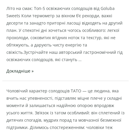
Літо
Літо на смак: Топ-5 освіжаючих солодощів від Goluba
на
Sweets Коли термометр за вікном б’є рекорди, важкі
смак:
десерти та занадто приторні ласощі відходять на другий
Топ-5
план. У спекотні дні хочеться чогось особливого: легкої
освіжаючих
прохолоди, соковитих ягідних ноток та текстур, які не
солодощів
обтяжують, а дарують чисту енергію та
від
свіжість.Зустрічайте наш авторський гастрономічний гід
Goluba
освіжаючих солодощів, які стануть …
Sweets
Докладніше »
Чоловічий
Чоловічий характер солодощів ТАТО — це людина, яка
характер
вчить нас упевненості, підставляє міцне плече у складні
солодощів
моменти й залишається надійною опорою впродовж
усього життя. Зв’язок із татом особливий: він сплетений із
дитячих спогадів, мудрих порад та мовчазної безмежної
підтримки. Ділимось спостереженням: чоловіки теж