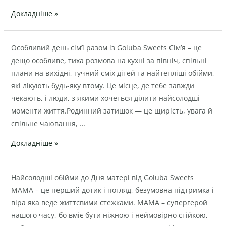
MARE
Докладніше »
у
подарунок?
Особливий
Особливий день сім’ї разом із Goluba Sweets Cім’я – це
день
дещо особливе, тиха розмова на кухні за північ, спільні
сім’ї
плани на вихідні, гучний сміх дітей та найтепліші обійми,
разом
які лікують будь-яку втому. Це місце, де тебе завжди
із
чекають, і люди, з якими хочеться ділити найсолодші
Goluba
моменти життя.Родинний затишок — це щирість, увага й
Sweets
спільне чаювання, …
Докладніше »
Найсолодші
Найсолодші обійми до Дня матері від Goluba Sweets
обійми
МАМА – це перший дотик і погляд, безумовна підтримка і
до
віра яка веде життєвими стежками. МАМА – супергерой
Дня
нашого часу, бо вміє бути ніжною і неймовірно стійкою,