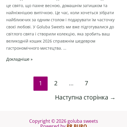
кошик
це свято, що пахне весною, домашнім затишком та
2026
найніжнішою випічкою. Це час, коли хочеться зібрати
від
найближчих за одним столом і подарувати їм часточку
Goluba
своєї любові. У Goluba Sweets ми вже підготувалися до
Sweets
світлого свята і створили колекцію, яка зробить ваш
великодній кошик 2026 справжнім шедевром
гастрономічного мистецтва. …
Докладніше »
1
2
…
7
Наступна сторінка
→
Copyright © 2026 goluba sweets
Powered by
PR BURO