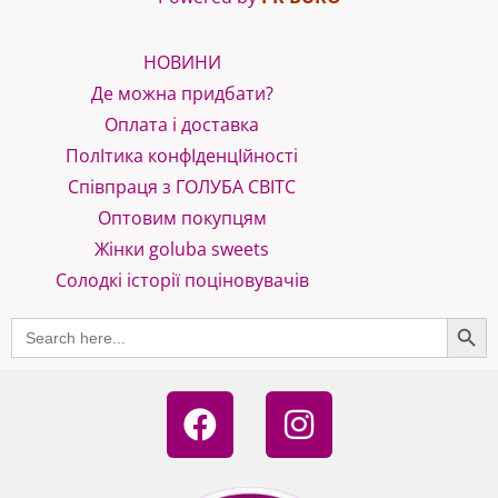
НОВИНИ
Де можна придбати?
Оплата і доставка
ПолІтика конфІденцІйності
Співпраця з ГОЛУБА СВІТС
Оптовим покупцям
Жінки goluba sweets
Солодкі історії поціновувачів
SEARCH B
Search
for:
F
I
a
n
c
s