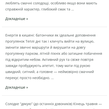
люблять смачні солодощі, особливо якщо вони мають
справжній характер, глибокий смак та …
Докладніше »
Енергія
Енергія в кишені: батончики як ідеальне доповнення
в
прогулянок Теплі дні так і кличуть вийти на вулицю,
кишені:
змінити звичні маршрути й вирушити на довгу
батончики
прогулянку парком, літній пікнік або затишне побачення
як
під відкритим небом. Активний рух та свіже повітря
ідеальне
завжди пробуджують апетит, тому мати під рукою
доповнення
швидкий, ситний, а головне — неймовірно смачний
прогулянок
перекус просто необхідно. …
Докладніше »
Солодке
Солодке “дякую” (до останніх дзвоників) Кінець травня —