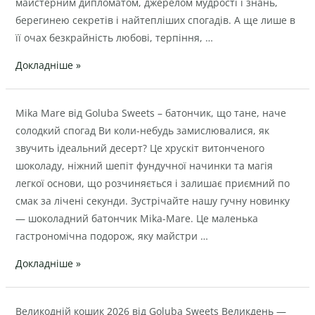
матері
майстерним дипломатом, джерелом мудрості і знань,
від
берегинею секретів і найтепліших спогадів. А ще лише в
Goluba
її очах безкрайність любові, терпіння, …
Sweets
Докладніше »
Mika-
Mika Mare від Goluba Sweets – батончик, що тане, наче
Mare
солодкий спогад Ви коли-небудь замислювалися, як
від
звучить ідеальний десерт? Це хрускіт витонченого
Goluba
шоколаду, ніжний шепіт фундучної начинки та магія
Sweets
легкої основи, що розчиняється і залишає приємний по
–
смак за лічені секунди. Зустрічайте нашу гучну новинку
батончик,
— шоколадний батончик Mika-Mare. Це маленька
що
гастрономічна подорож, яку майстри …
тане,
Докладніше »
наче
солодкий
спогад
Великодній
Великодній кошик 2026 від Goluba Sweets Великдень —