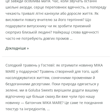
“дякую”
це завжди особлива магія. Час, коли звучать останні
шкільні акорди, серце переповнює вдячність, а попереду
чекають тривалі літні канікули або доросле життя. Як
висловити повагу вчителю за його терпіння? Що
подарувати випускнику чи як зробити приємний
сюрприз близькій людині? Найкращі слова вдячності
часто не потребують довгих промов …
Докладніше »
Солодкий
Солодкий травень у Гостевії: як отримати новинку MIKA
травень
MARE у подарунок? Травень створений для того, щоб
у
насолоджуватися життям, сонячними променями й
Гостевії:
бездоганними десертами. Поки природа одягається у
як
зелене, ми в Goluba Sweets вирішили додати вашому
отримати
відпочинку ще більше смаку.Ви вже чули про нашу
новинку
новинку — батончик MIKA MARE? Це саме те поєднання
MIKA
текстур та інгредієнтів, …