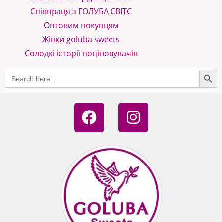
Співпраця з ГОЛУБА СВІТС
Оптовим покупцям
Жінки goluba sweets
Солодкі історії поціновувачів
SEARCH B
Search
for:
F
I
a
n
c
s
e
t
b
a
o
g
o
r
k
a