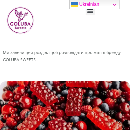
Перейти
Ukrainian
Menu
до
вмісту
Ми завели цей розділ, щоб розповідати про життя бренду
GOLUBA SWEETS.
P
P
P
P
P
a
a
a
a
a
g
g
g
g
g
e
e
e
e
e