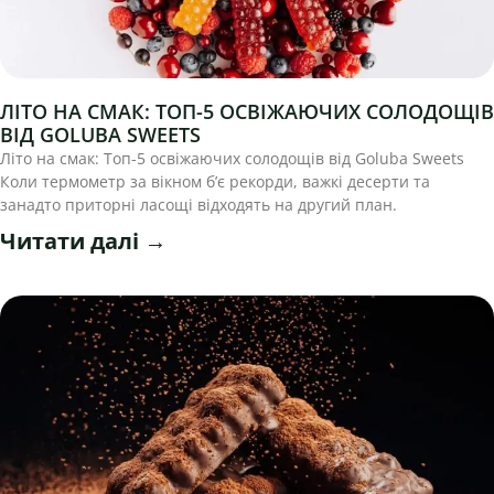
ЛІТО НА СМАК: ТОП-5 ОСВІЖАЮЧИХ СОЛОДОЩІВ
ВІД GOLUBA SWEETS
Літо на смак: Топ-5 освіжаючих солодощів від Goluba Sweets
Коли термометр за вікном б’є рекорди, важкі десерти та
занадто приторні ласощі відходять на другий план.
Читати далі →