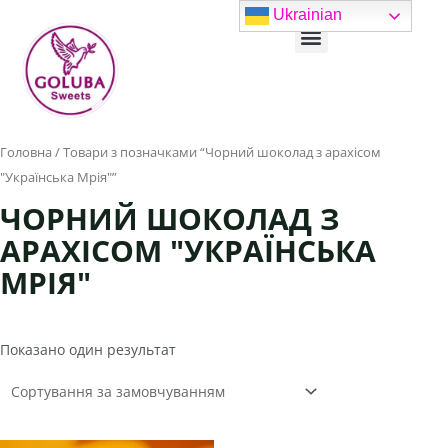
Перейти
Ukrainian
Menu
до
вмісту
Головна
/ Товари з позначками “Чорний шоколад з арахісом
"Українська Мрія"”
ЧОРНИЙ ШОКОЛАД З
АРАХІСОМ "УКРАЇНСЬКА
МРІЯ"
Показано один результат