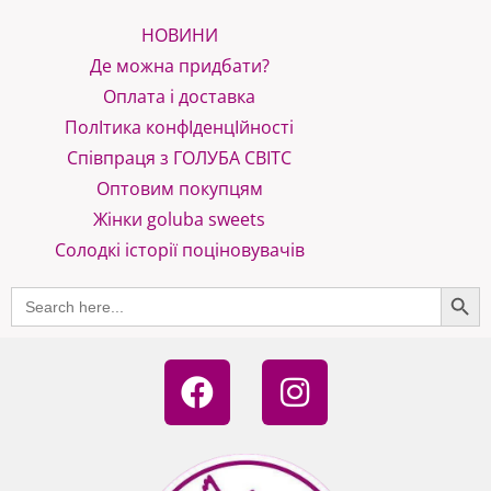
НОВИНИ
Де можна придбати?
Оплата і доставка
ПолІтика конфІденцІйності
Співпраця з ГОЛУБА СВІТС
Оптовим покупцям
Жінки goluba sweets
Солодкі історії поціновувачів
SEARCH B
Search
for:
F
I
a
n
c
s
e
t