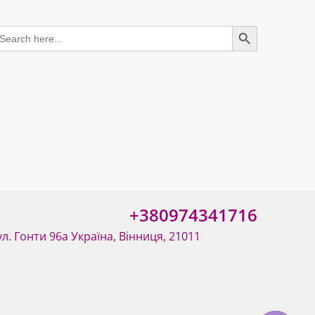
earch
SEARCH BUTTON
or:
+380974341716
ул. Гонти 96а Україна, Вінниця, 21011