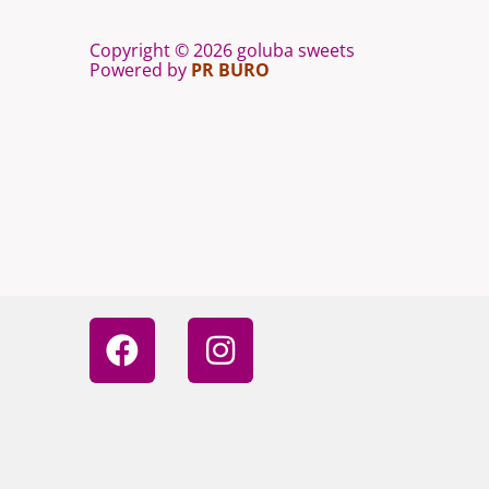
Copyright © 2026 goluba sweets
Powered by
PR BURO
F
I
a
n
c
s
e
t
b
a