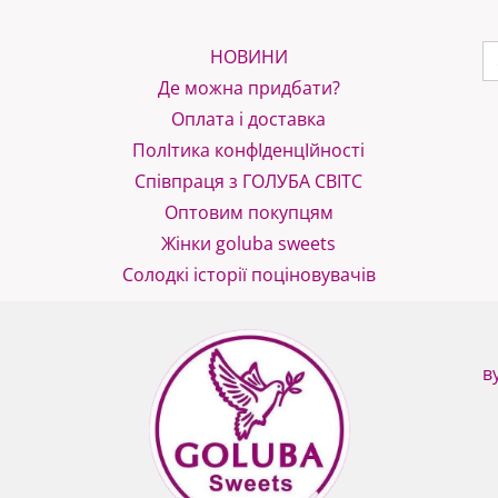
S
НОВИНИ
f
Де можна придбати?
Оплата і доставка
ПолІтика конфІденцІйності
Співпраця з ГОЛУБА СВІТС
Оптовим покупцям
Жінки goluba sweets
Солодкі історії поціновувачів
в