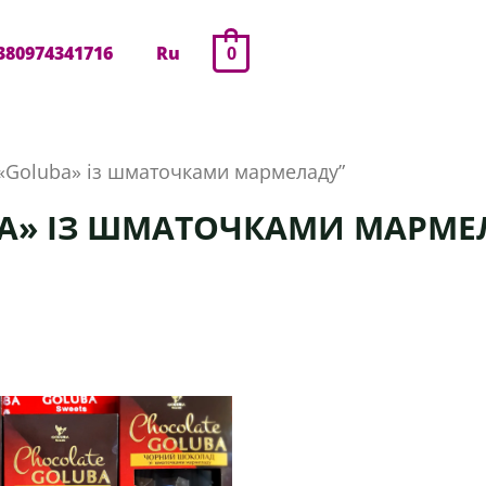
380974341716
Ru
0
«Goluba» із шматочками мармеладу”
A» ІЗ ШМАТОЧКАМИ МАРМЕ