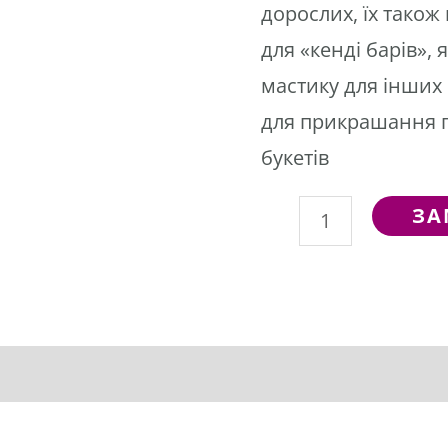
дорослих, їх тако
для «кенді барів», я
мастику для інших
для прикрашання п
букетів
ЗА
ормація