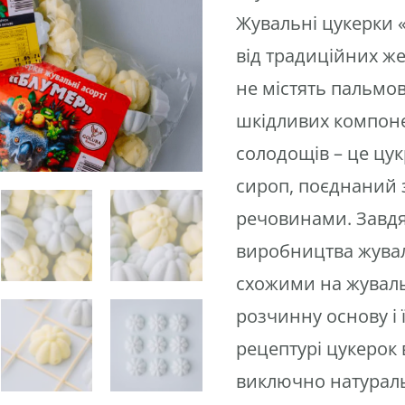
Жувальні цукерки 
від традиційних ж
не містять пальмово
шкідливих компоне
солодощів – це цу
сироп, поєднаний
речовинами.
Завдя
виробництва жувал
схожими на жуваль
розчинну основу і 
рецептурі цукерок
виключно натураль