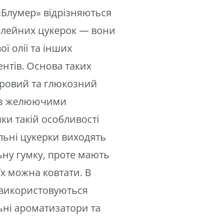
«Блумер» відрізняються
елейних цукерок — вони
ї олії та інших
нтів. Основа таких
кровий та глюкозний
 з желюючими
ки такій особливості
ьні цукерки виходять
ну гумку, проте мають
їх можна ковтати
.
В
 використовуються
ні ароматизатори та