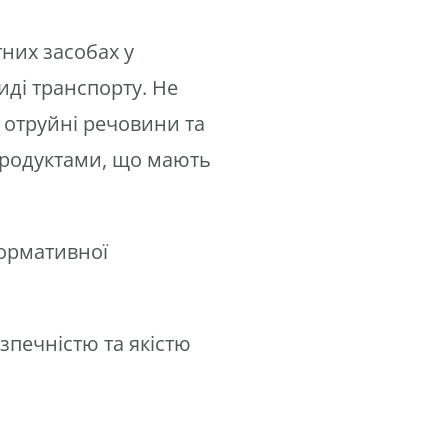
них засобах у
иді транспорту. Не
 отруйні речовини та
 продуктами, що мають
нормативної
зпечністю та якістю