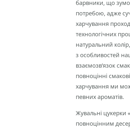
барвники, що зумо
потребою, адже су
харчування проход
технологічних проц
натуральний колір,
з особливостей на
взаємозв’язок смаку
повноцінні смакові
харчування ми мож
певних ароматів.
Жувальні цукерки
повноцінним десер