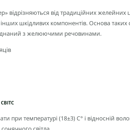
ер» відрізняються від традиційних желейних 
та інших шкідливих компонентів. Основа таких
оєднаний з желюючими речовинами.
яців
 СВІТС
ати при температурі (18±3) С° і відносній воло
 сонячного світла.