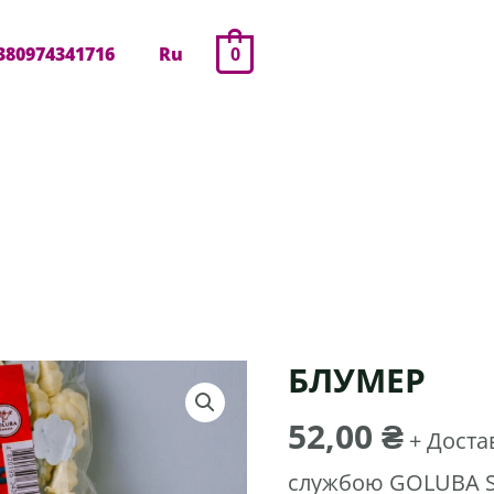
380974341716
Ru
0
БЛУМЕР
Блумер
кількість
52,00
₴
+ Дост
службою GOLUBA 