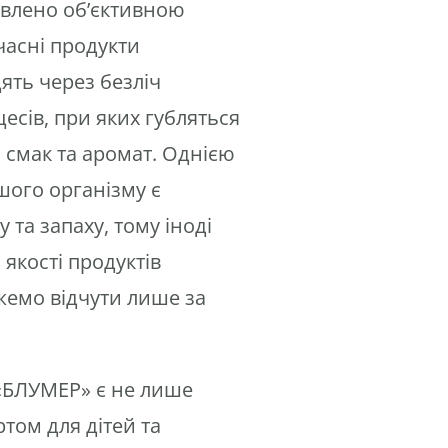
влено об’єктивною
часні продукти
ять через безліч
есів, при яких губляться
 смак та аромат. Однією
шого організму є
 та запаху, тому іноді
 якості продуктів
емо відчути лише за
 «БЛУМЕР»
є не лише
том для дітей та