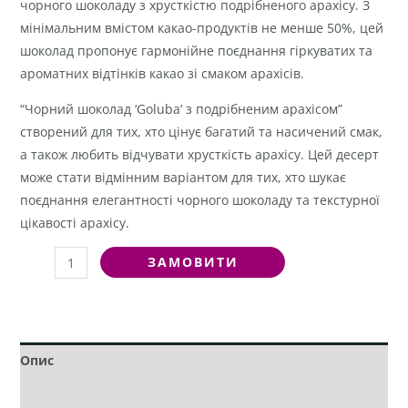
чорного шоколаду з хрусткістю подрібненого арахісу. З
мінімальним вмістом какао-продуктів не менше 50%, цей
шоколад пропонує гармонійне поєднання гіркуватих та
ароматних відтінків какао зі смаком арахісів.
“Чорний шоколад ‘Goluba’ з подрібненим арахісом”
створений для тих, хто цінує багатий та насичений смак,
а також любить відчувати хрусткість арахісу. Цей десерт
може стати відмінним варіантом для тих, хто шукає
поєднання елегантності чорного шоколаду та текстурної
цікавості арахісу.
ЗАМОВИТИ
Опис
Додаткова інформація