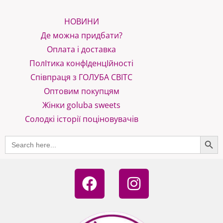
НОВИНИ
Де можна придбати?
Оплата і доставка
ПолІтика конфІденцІйності
Співпраця з ГОЛУБА СВІТС
Оптовим покупцям
Жінки goluba sweets
Солодкі історії поціновувачів
SEARCH B
Search
for:
F
I
a
n
c
s
e
t