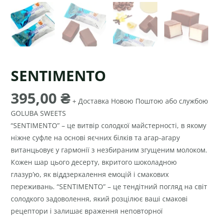
SENTIMENTO
395,00
₴
+ Доставка Новою Поштою або службою
GOLUBA SWEETS
“SENTIMENTO” – це витвір солодкої майстерності, в якому
ніжне суфле на основі яєчних білків та агар-агару
витанцьовує у гармонії з незбираним згущеним молоком.
Кожен шар цього десерту, вкритого шоколадною
глазур’ю, як віддзеркалення емоцій і смакових
переживань. “SENTIMENTO” – це тендітний погляд на світ
солодкого задоволення, який розцілює ваші смакові
рецептори і залишає враження неповторної