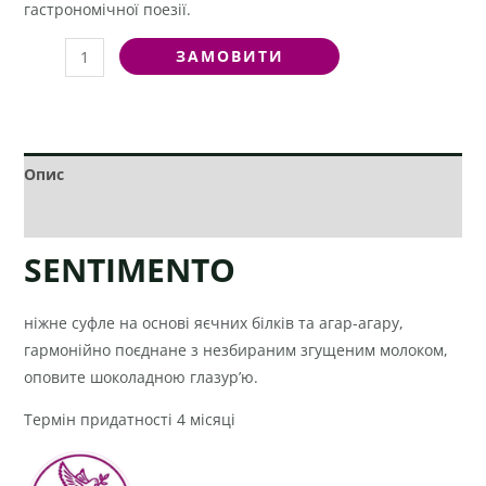
гастрономічної поезії.
ЗАМОВИТИ
Опис
Додаткова інформація
SENTIMENTO
ніжне суфле на основі яєчних білків та агар-агару,
гармонійно поєднане з незбираним згущеним молоком,
оповите шоколадною глазур’ю.
Термін придатності 4 місяці