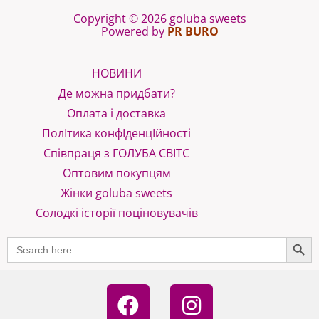
Copyright © 2026 goluba sweets
Powered by
PR BURO
НОВИНИ
Де можна придбати?
Оплата і доставка
ПолІтика конфІденцІйності
Співпраця з ГОЛУБА СВІТС
Оптовим покупцям
Жінки goluba sweets
Солодкі історії поціновувачів
SEARCH B
Search
for:
F
I
a
n