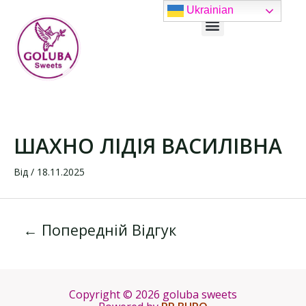
Перейти
Навігація
Ukrainian
Menu
до
записів
вмісту
ШАХНО ЛІДІЯ ВАСИЛІВНА
Від
/
18.11.2025
←
Попередній Відгук
Copyright © 2026 goluba sweets