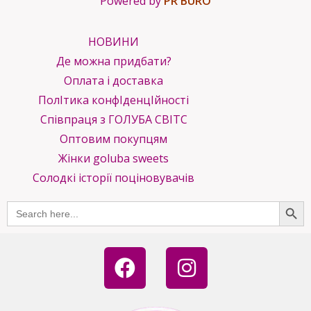
Powered by
PR BURO
НОВИНИ
Де можна придбати?
Оплата і доставка
ПолІтика конфІденцІйності
Співпраця з ГОЛУБА СВІТС
Оптовим покупцям
Жінки goluba sweets
Солодкі історії поціновувачів
SEARCH B
Search
for:
F
I
a
n
c
s