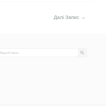
Далі Запис
→
earch
SEARCH BUTTON
r: