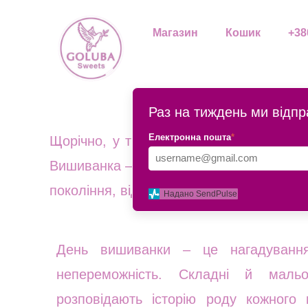
Перейти
Навігація
Магазин
Кошик
+38
до
записів
вмісту
Раз на тиждень ми відпр
СМ
Електронна пошта
*
Щорічно, у третій четвер травня, світ
Вишиванка – символ багатовікових тради
покоління, відображаючи нашу унікальн
Надано SendPulse
День вишиванки – це нагадуванн
непереможність. Складні й маль
розповідають історію роду кожного 