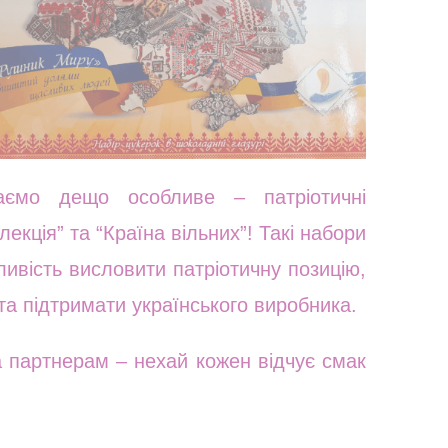
аємо дещо особливе – патріотичні
екція” та “Країна вільних”! Такі набори
ивість висловити патріотичну позицію,
та підтримати українського виробника.
а партнерам – нехай кожен відчує смак