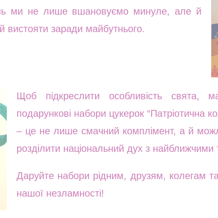
ень ми не лише вшановуємо минуле, але й
 й вистояти заради майбутнього.
Щоб підкреслити особливість свята, м
подарункові набори цукерок “Патріотична кол
– це не лише смачний комплімент, а й можл
розділити національний дух з найближчими 
Даруйте набори рідним, друзям, колегам т
нашої незламності!