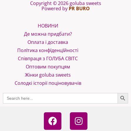
Copyright © 2026 goluba sweets
Powered by
PR BURO
НОВИНИ
Де можна придбати?
Оплата і доставка
ПолІтика конфІденцІйності
Співпраця з ГОЛУБА СВІТС
Оптовим покупцям
Жінки goluba sweets
Солодкі історії поціновувачів
SEARCH B
Search
for:
F
I
a
n